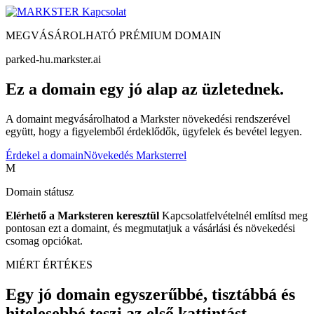
Kapcsolat
MEGVÁSÁROLHATÓ PRÉMIUM DOMAIN
parked-hu.markster.ai
Ez a domain egy jó alap az üzletednek.
A domaint megvásárolhatod a Markster növekedési rendszerével
együtt, hogy a figyelemből érdeklődők, ügyfelek és bevétel legyen.
Érdekel a domain
Növekedés Marksterrel
M
Domain státusz
Elérhető a Marksteren keresztül
Kapcsolatfelvételnél említsd meg
pontosan ezt a domaint, és megmutatjuk a vásárlási és növekedési
csomag opciókat.
MIÉRT ÉRTÉKES
Egy jó domain egyszerűbbé, tisztábbá és
hitelesebbé teszi az első kattintást.