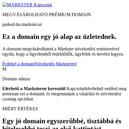
Kapcsolat
MEGVÁSÁROLHATÓ PRÉMIUM DOMAIN
parked-hu.markster.ai
Ez a domain egy jó alap az üzletednek.
A domaint megvásárolhatod a Markster növekedési rendszerével
együtt, hogy a figyelemből érdeklődők, ügyfelek és bevétel legyen.
Érdekel a domain
Növekedés Marksterrel
M
Domain státusz
Elérhető a Marksteren keresztül
Kapcsolatfelvételnél említsd meg
pontosan ezt a domaint, és megmutatjuk a vásárlási és növekedési
csomag opciókat.
MIÉRT ÉRTÉKES
Egy jó domain egyszerűbbé, tisztábbá és
hitelesebbé teszi az első kattintást.