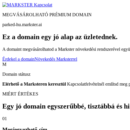
Kapcsolat
MEGVÁSÁROLHATÓ PRÉMIUM DOMAIN
parked-hu.markster.ai
Ez a domain egy jó alap az üzletednek.
A domaint megvásárolhatod a Markster növekedési rendszerével együtt
Érdekel a domain
Növekedés Marksterrel
M
Domain státusz
Elérhető a Marksteren keresztül
Kapcsolatfelvételnél említsd meg 
MIÉRT ÉRTÉKES
Egy jó domain egyszerűbbé, tisztábbá és hite
01
Megjegyezhető cím