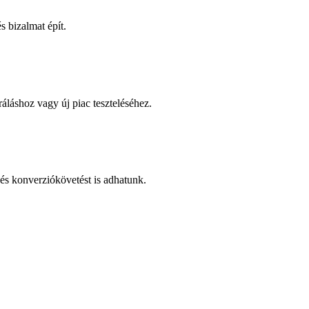
 bizalmat épít.
áláshoz vagy új piac teszteléséhez.
és konverziókövetést is adhatunk.