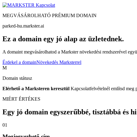
Kapcsolat
MEGVÁSÁROLHATÓ PRÉMIUM DOMAIN
parked-hu.markster.ai
Ez a domain egy jó alap az üzletednek.
A domaint megvásárolhatod a Markster növekedési rendszerével együtt
Érdekel a domain
Növekedés Marksterrel
M
Domain státusz
Elérhető a Marksteren keresztül
Kapcsolatfelvételnél említsd meg 
MIÉRT ÉRTÉKES
Egy jó domain egyszerűbbé, tisztábbá és hite
01
Megjegyezhető cím