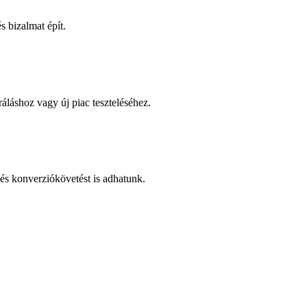
 bizalmat épít.
áláshoz vagy új piac teszteléséhez.
és konverziókövetést is adhatunk.