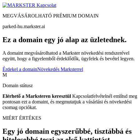
Kapcsolat
MEGVÁSÁROLHATÓ PRÉMIUM DOMAIN
parked-hu.markster.ai
Ez a domain egy jó alap az üzletednek.
A domaint megvásárolhatod a Markster növekedési rendszerével
együtt, hogy a figyelemből érdeklődők, ügyfelek és bevétel legyen.
Érdekel a domain
Növekedés Marksterrel
M
Domain státusz
Elérhető a Marksteren keresztül
Kapcsolatfelvételnél említsd meg
pontosan ezt a domaint, és megmutatjuk a vásárlási és növekedési
csomag opciókat.
MIÉRT ÉRTÉKES
Egy jó domain egyszerűbbé, tisztábbá és
hitelesebbé teszi az első kattintást.