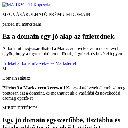
Kapcsolat
MEGVÁSÁROLHATÓ PRÉMIUM DOMAIN
parked-hu.markster.ai
Ez a domain egy jó alap az üzletednek.
A domaint megvásárolhatod a Markster növekedési rendszerével
együtt, hogy a figyelemből érdeklődők, ügyfelek és bevétel legyen.
Érdekel a domain
Növekedés Marksterrel
M
Domain státusz
Elérhető a Marksteren keresztül
Kapcsolatfelvételnél említsd meg
pontosan ezt a domaint, és megmutatjuk a vásárlási és növekedési
csomag opciókat.
MIÉRT ÉRTÉKES
Egy jó domain egyszerűbbé, tisztábbá és
hitelesebbé teszi az első kattintást.