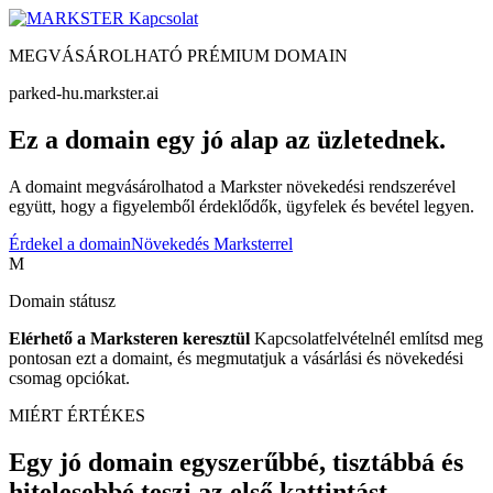
Kapcsolat
MEGVÁSÁROLHATÓ PRÉMIUM DOMAIN
parked-hu.markster.ai
Ez a domain egy jó alap az üzletednek.
A domaint megvásárolhatod a Markster növekedési rendszerével
együtt, hogy a figyelemből érdeklődők, ügyfelek és bevétel legyen.
Érdekel a domain
Növekedés Marksterrel
M
Domain státusz
Elérhető a Marksteren keresztül
Kapcsolatfelvételnél említsd meg
pontosan ezt a domaint, és megmutatjuk a vásárlási és növekedési
csomag opciókat.
MIÉRT ÉRTÉKES
Egy jó domain egyszerűbbé, tisztábbá és
hitelesebbé teszi az első kattintást.