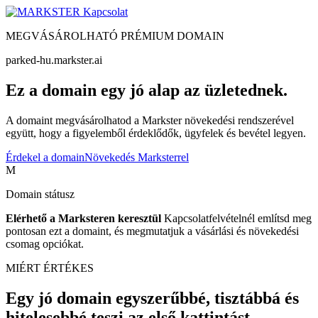
Kapcsolat
MEGVÁSÁROLHATÓ PRÉMIUM DOMAIN
parked-hu.markster.ai
Ez a domain egy jó alap az üzletednek.
A domaint megvásárolhatod a Markster növekedési rendszerével
együtt, hogy a figyelemből érdeklődők, ügyfelek és bevétel legyen.
Érdekel a domain
Növekedés Marksterrel
M
Domain státusz
Elérhető a Marksteren keresztül
Kapcsolatfelvételnél említsd meg
pontosan ezt a domaint, és megmutatjuk a vásárlási és növekedési
csomag opciókat.
MIÉRT ÉRTÉKES
Egy jó domain egyszerűbbé, tisztábbá és
hitelesebbé teszi az első kattintást.