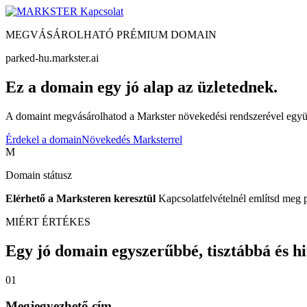
Kapcsolat
MEGVÁSÁROLHATÓ PRÉMIUM DOMAIN
parked-hu.markster.ai
Ez a domain egy jó alap az üzletednek.
A domaint megvásárolhatod a Markster növekedési rendszerével együtt
Érdekel a domain
Növekedés Marksterrel
M
Domain státusz
Elérhető a Marksteren keresztül
Kapcsolatfelvételnél említsd meg 
MIÉRT ÉRTÉKES
Egy jó domain egyszerűbbé, tisztábbá és hite
01
Megjegyezhető cím