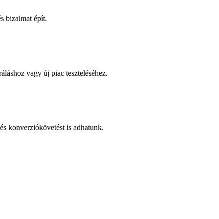
 bizalmat épít.
áláshoz vagy új piac teszteléséhez.
és konverziókövetést is adhatunk.