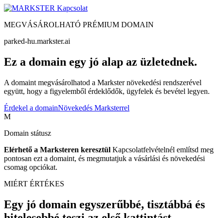
Kapcsolat
MEGVÁSÁROLHATÓ PRÉMIUM DOMAIN
parked-hu.markster.ai
Ez a domain egy jó alap az üzletednek.
A domaint megvásárolhatod a Markster növekedési rendszerével
együtt, hogy a figyelemből érdeklődők, ügyfelek és bevétel legyen.
Érdekel a domain
Növekedés Marksterrel
M
Domain státusz
Elérhető a Marksteren keresztül
Kapcsolatfelvételnél említsd meg
pontosan ezt a domaint, és megmutatjuk a vásárlási és növekedési
csomag opciókat.
MIÉRT ÉRTÉKES
Egy jó domain egyszerűbbé, tisztábbá és
hitelesebbé teszi az első kattintást.