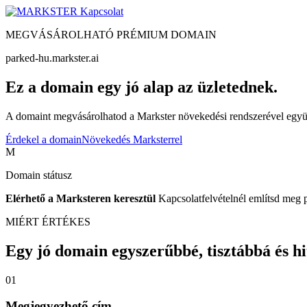
Kapcsolat
MEGVÁSÁROLHATÓ PRÉMIUM DOMAIN
parked-hu.markster.ai
Ez a domain egy jó alap az üzletednek.
A domaint megvásárolhatod a Markster növekedési rendszerével együtt
Érdekel a domain
Növekedés Marksterrel
M
Domain státusz
Elérhető a Marksteren keresztül
Kapcsolatfelvételnél említsd meg 
MIÉRT ÉRTÉKES
Egy jó domain egyszerűbbé, tisztábbá és hite
01
Megjegyezhető cím