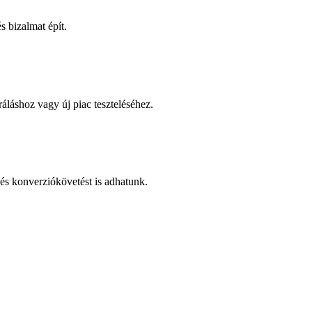
 bizalmat épít.
áláshoz vagy új piac teszteléséhez.
és konverziókövetést is adhatunk.