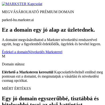
Kapcsolat
MEGVÁSÁROLHATÓ PRÉMIUM DOMAIN
parked-hu.markster.ai
Ez a domain egy jó alap az üzletednek.
A domaint megvásárolhatod a Markster növekedési rendszerével
együtt, hogy a figyelemből érdeklődők, ügyfelek és bevétel legyen.
Érdekel a domain
Növekedés Marksterrel
M
Domain státusz
Elérhető a Marksteren keresztül
Kapcsolatfelvételnél említsd meg
pontosan ezt a domaint, és megmutatjuk a vásárlási és növekedési
csomag opciókat.
MIÉRT ÉRTÉKES
Egy jó domain egyszerűbbé, tisztábbá és
hitelesebbé teszi az első kattintást.