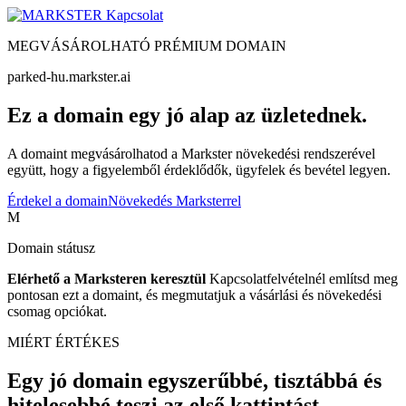
Kapcsolat
MEGVÁSÁROLHATÓ PRÉMIUM DOMAIN
parked-hu.markster.ai
Ez a domain egy jó alap az üzletednek.
A domaint megvásárolhatod a Markster növekedési rendszerével
együtt, hogy a figyelemből érdeklődők, ügyfelek és bevétel legyen.
Érdekel a domain
Növekedés Marksterrel
M
Domain státusz
Elérhető a Marksteren keresztül
Kapcsolatfelvételnél említsd meg
pontosan ezt a domaint, és megmutatjuk a vásárlási és növekedési
csomag opciókat.
MIÉRT ÉRTÉKES
Egy jó domain egyszerűbbé, tisztábbá és
hitelesebbé teszi az első kattintást.