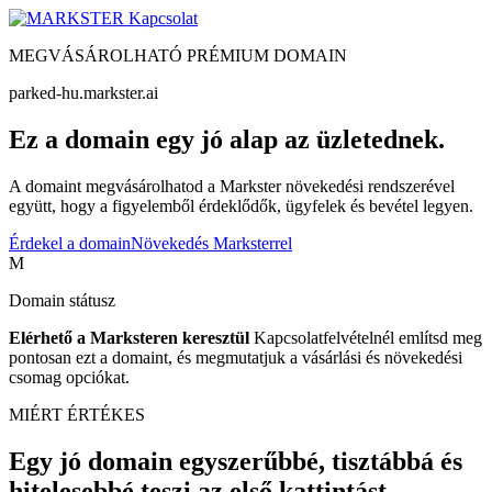
Kapcsolat
MEGVÁSÁROLHATÓ PRÉMIUM DOMAIN
parked-hu.markster.ai
Ez a domain egy jó alap az üzletednek.
A domaint megvásárolhatod a Markster növekedési rendszerével
együtt, hogy a figyelemből érdeklődők, ügyfelek és bevétel legyen.
Érdekel a domain
Növekedés Marksterrel
M
Domain státusz
Elérhető a Marksteren keresztül
Kapcsolatfelvételnél említsd meg
pontosan ezt a domaint, és megmutatjuk a vásárlási és növekedési
csomag opciókat.
MIÉRT ÉRTÉKES
Egy jó domain egyszerűbbé, tisztábbá és
hitelesebbé teszi az első kattintást.