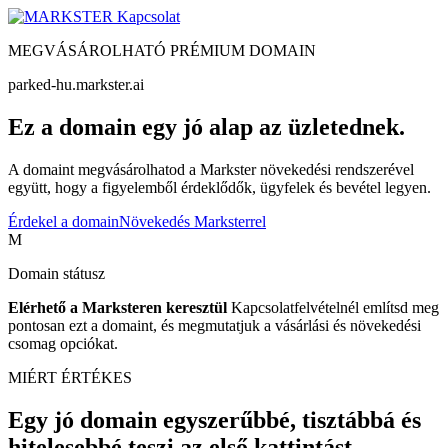
Kapcsolat
MEGVÁSÁROLHATÓ PRÉMIUM DOMAIN
parked-hu.markster.ai
Ez a domain egy jó alap az üzletednek.
A domaint megvásárolhatod a Markster növekedési rendszerével
együtt, hogy a figyelemből érdeklődők, ügyfelek és bevétel legyen.
Érdekel a domain
Növekedés Marksterrel
M
Domain státusz
Elérhető a Marksteren keresztül
Kapcsolatfelvételnél említsd meg
pontosan ezt a domaint, és megmutatjuk a vásárlási és növekedési
csomag opciókat.
MIÉRT ÉRTÉKES
Egy jó domain egyszerűbbé, tisztábbá és
hitelesebbé teszi az első kattintást.