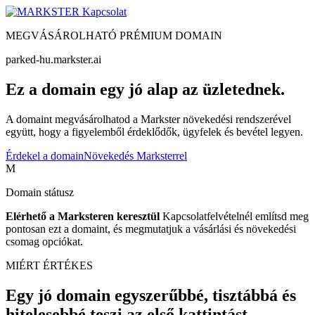
Kapcsolat
MEGVÁSÁROLHATÓ PRÉMIUM DOMAIN
parked-hu.markster.ai
Ez a domain egy jó alap az üzletednek.
A domaint megvásárolhatod a Markster növekedési rendszerével
együtt, hogy a figyelemből érdeklődők, ügyfelek és bevétel legyen.
Érdekel a domain
Növekedés Marksterrel
M
Domain státusz
Elérhető a Marksteren keresztül
Kapcsolatfelvételnél említsd meg
pontosan ezt a domaint, és megmutatjuk a vásárlási és növekedési
csomag opciókat.
MIÉRT ÉRTÉKES
Egy jó domain egyszerűbbé, tisztábbá és
hitelesebbé teszi az első kattintást.