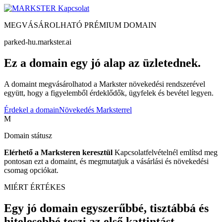
Kapcsolat
MEGVÁSÁROLHATÓ PRÉMIUM DOMAIN
parked-hu.markster.ai
Ez a domain egy jó alap az üzletednek.
A domaint megvásárolhatod a Markster növekedési rendszerével
együtt, hogy a figyelemből érdeklődők, ügyfelek és bevétel legyen.
Érdekel a domain
Növekedés Marksterrel
M
Domain státusz
Elérhető a Marksteren keresztül
Kapcsolatfelvételnél említsd meg
pontosan ezt a domaint, és megmutatjuk a vásárlási és növekedési
csomag opciókat.
MIÉRT ÉRTÉKES
Egy jó domain egyszerűbbé, tisztábbá és
hitelesebbé teszi az első kattintást.