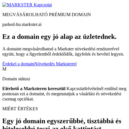
Kapcsolat
MEGVÁSÁROLHATÓ PRÉMIUM DOMAIN
parked-hu.markster.ai
Ez a domain egy jó alap az üzletednek.
A domaint megvásárolhatod a Markster növekedési rendszerével
együtt, hogy a figyelemből érdeklődők, ügyfelek és bevétel legyen.
Érdekel a domain
Növekedés Marksterrel
M
Domain státusz
Elérhető a Marksteren keresztül
Kapcsolatfelvételnél említsd meg
pontosan ezt a domaint, és megmutatjuk a vásárlási és növekedési
csomag opciókat.
MIÉRT ÉRTÉKES
Egy jó domain egyszerűbbé, tisztábbá és
hitelesebbé teszi az első kattintást.