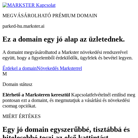
Kapcsolat
MEGVÁSÁROLHATÓ PRÉMIUM DOMAIN
parked-hu.markster.ai
Ez a domain egy jó alap az üzletednek.
A domaint megvásárolhatod a Markster növekedési rendszerével
együtt, hogy a figyelemből érdeklődők, ügyfelek és bevétel legyen.
Érdekel a domain
Növekedés Marksterrel
M
Domain státusz
Elérhető a Marksteren keresztül
Kapcsolatfelvételnél említsd meg
pontosan ezt a domaint, és megmutatjuk a vásárlási és növekedési
csomag opciókat.
MIÉRT ÉRTÉKES
Egy jó domain egyszerűbbé, tisztábbá és
hitelesebbé teszi az első kattintást.