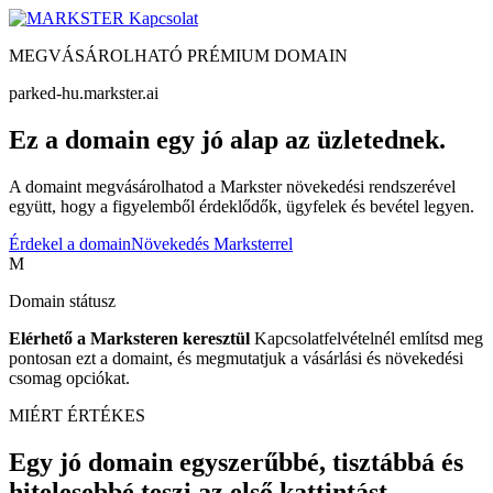
Kapcsolat
MEGVÁSÁROLHATÓ PRÉMIUM DOMAIN
parked-hu.markster.ai
Ez a domain egy jó alap az üzletednek.
A domaint megvásárolhatod a Markster növekedési rendszerével
együtt, hogy a figyelemből érdeklődők, ügyfelek és bevétel legyen.
Érdekel a domain
Növekedés Marksterrel
M
Domain státusz
Elérhető a Marksteren keresztül
Kapcsolatfelvételnél említsd meg
pontosan ezt a domaint, és megmutatjuk a vásárlási és növekedési
csomag opciókat.
MIÉRT ÉRTÉKES
Egy jó domain egyszerűbbé, tisztábbá és
hitelesebbé teszi az első kattintást.